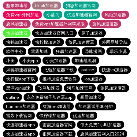
坚果加速器
tiktok加速器
狗急加速器官网
免费vqn外网加速
小蓝鸟
优途加速器官网
风驰加速器
旋风加速器
免费vps加速器外网苹果版
旋风加速度器
快连加速器
快连加速器官网入口
原子加速器
快鸭加速器
快柠檬加速器
旋风加速度器
外网网址导航
软件中心
雷霆加速
狂飙加速器
哔咔漫画
瑞乐小说
小美
小美vpn
小美加速器
加速器黑洞
风驰加速器官网
飞驰加速器下载
outline
快连vp加速器
快柠檬app下载
推特加速免费软件
ios加速器
黑洞vqn加速
飞鸟加速器
河马加速官网
旋风加速度器
outline
永久免费梯子加速器app
暴雪加速器
hammer加速器
红海pro加速器
加速器试用30分钟
雷轰下载官网
快柠檬加速器
优途加速器
快连加速器app
雷轰加速器官网
每天免费2小时加速器
快连加速器app
银河加速器下载
旋风加速官网入口2024