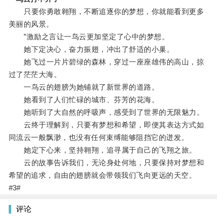
只要你勇敢翱翔，不断追逐你的梦想，你就能看到更多
美丽的风景。
”激励之言让一鸟云更加坚定了心中的梦想。
她下定决心，奋力振翅，冲出了舒适的小巢。
她飞过一片片碧绿的森林，穿过一座座雄伟的高山，掠
过了茫茫大海。
一鸟云的翅膀为她铺就了新世界的道路。
她看到了人们忙碌的城市、芬芳的花海。
她听到了大自然的呼吸声，感受到了世界的无限魅力。
云终于理解到，只要有梦想和希望，即便其表达方式如
同流云一般飘渺，也没有任何束缚能够阻挡它的迸发。
她定下心来，坚持翱翔，追寻属于自己的飞翔之旅。
云的故事告诉我们，无论身处何地，只要保持对梦想和
希望的追求，自由的翅膀就会带领我们飞向更远的天空。
#3#
评论