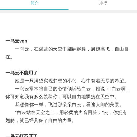
简介
排行
一鸟云vqn
一鸟云，在湛蓝的天空中翩翩起舞，展翅高飞，自由自
在。
一鸟云不能用了
她是一只渴望实现梦想的小鸟，心中有着无尽的希望。
一鸟云常常将自己的心情倾诉给白云，她说：“白云啊，
你可知道我有多么羡慕你，可以自由地飘荡在天空中。
我想像你一样，飞过那朵朵白云，看遍人间的美景。
”白云站在天空之上，用轻柔的声音回答：“云，你拥有
翅膀，就已经具备了自由的力量。
一鸟云打不开了