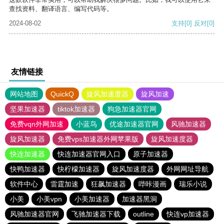
查找资料、翻译语言、编写代码等。
2024-08-02
支持
[0]
反对
[0]
友情链接
网站地图
QuickQ
旋风加速度器
旋风加速
坚果加速器
tiktok加速器
狗急加速器官网
免费vqn外网加速
小蓝鸟
优途加速器官网
风驰加速器
旋风加速器
免费vps加速器外网苹果版
旋风加速度器
快连加速器
快连加速器官网入口
原子加速器
快鸭加速器
快柠檬加速器
旋风加速度器
外网网址导航
软件中心
雷霆加速
狂飙加速器
哔咔漫画
瑞乐小说
小美
小美vpn
小美加速器
加速器黑洞
风驰加速器官网
飞驰加速器下载
outline
快连vp加速器