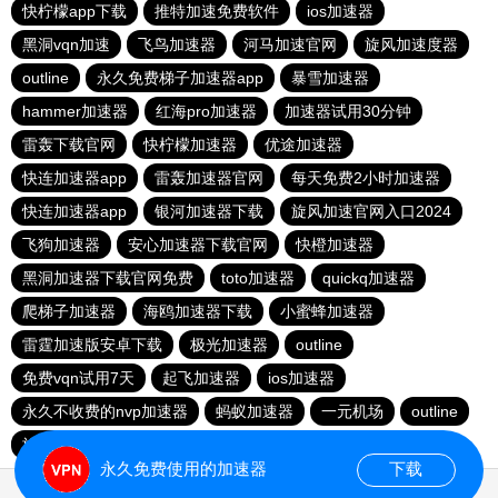
快柠檬app下载
推特加速免费软件
ios加速器
黑洞vqn加速
飞鸟加速器
河马加速官网
旋风加速度器
outline
永久免费梯子加速器app
暴雪加速器
hammer加速器
红海pro加速器
加速器试用30分钟
雷轰下载官网
快柠檬加速器
优途加速器
快连加速器app
雷轰加速器官网
每天免费2小时加速器
快连加速器app
银河加速器下载
旋风加速官网入口2024
飞狗加速器
安心加速器下载官网
快橙加速器
黑洞加速器下载官网免费
toto加速器
quickq加速器
爬梯子加速器
海鸥加速器下载
小蜜蜂加速器
雷霆加速版安卓下载
极光加速器
outline
免费vqn试用7天
起飞加速器
ios加速器
永久不收费的nvp加速器
蚂蚁加速器
一元机场
outline
旋风加速度器
自由鲸
永久免费使用的加速器
下载