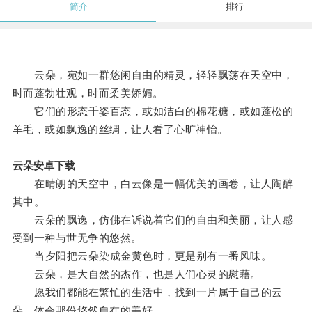
简介
排行
云朵，宛如一群悠闲自由的精灵，轻轻飘荡在天空中，
时而蓬勃壮观，时而柔美娇媚。
它们的形态千姿百态，或如洁白的棉花糖，或如蓬松的
羊毛，或如飘逸的丝绸，让人看了心旷神怡。
云朵安卓下载
在晴朗的天空中，白云像是一幅优美的画卷，让人陶醉
其中。
云朵的飘逸，仿佛在诉说着它们的自由和美丽，让人感
受到一种与世无争的悠然。
当夕阳把云朵染成金黄色时，更是别有一番风味。
云朵，是大自然的杰作，也是人们心灵的慰藉。
愿我们都能在繁忙的生活中，找到一片属于自己的云
朵，体会那份悠然自在的美好。