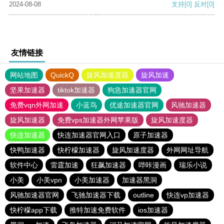
2024-08-08
支持
[0]
反对
[0]
友情链接
网站地图
QuickQ
旋风加速度器
旋风加速
坚果加速器
tiktok加速器
狗急加速器官网
免费vqn外网加速
小蓝鸟
优途加速器官网
风驰加速器
旋风加速器
免费vps加速器外网苹果版
旋风加速度器
快连加速器
快连加速器官网入口
原子加速器
快鸭加速器
快柠檬加速器
旋风加速度器
外网网址导航
软件中心
雷霆加速
狂飙加速器
哔咔漫画
瑞乐小说
小美
小美vpn
小美加速器
加速器黑洞
风驰加速器官网
飞驰加速器下载
outline
快连vp加速器
快柠檬app下载
推特加速免费软件
ios加速器