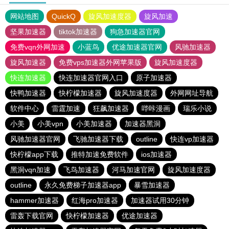
网站地图
QuickQ
旋风加速度器
旋风加速
坚果加速器
tiktok加速器
狗急加速器官网
免费vqn外网加速
小蓝鸟
优途加速器官网
风驰加速器
旋风加速器
免费vps加速器外网苹果版
旋风加速度器
快连加速器
快连加速器官网入口
原子加速器
快鸭加速器
快柠檬加速器
旋风加速度器
外网网址导航
软件中心
雷霆加速
狂飙加速器
哔咔漫画
瑞乐小说
小美
小美vpn
小美加速器
加速器黑洞
风驰加速器官网
飞驰加速器下载
outline
快连vp加速器
快柠檬app下载
推特加速免费软件
ios加速器
黑洞vqn加速
飞鸟加速器
河马加速官网
旋风加速度器
outline
永久免费梯子加速器app
暴雪加速器
hammer加速器
红海pro加速器
加速器试用30分钟
雷轰下载官网
快柠檬加速器
优途加速器