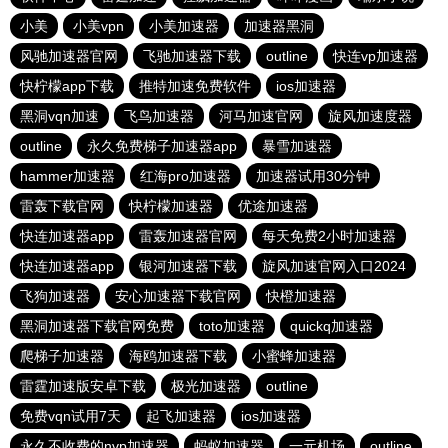
小美
小美vpn
小美加速器
加速器黑洞
风驰加速器官网
飞驰加速器下载
outline
快连vp加速器
快柠檬app下载
推特加速免费软件
ios加速器
黑洞vqn加速
飞鸟加速器
河马加速官网
旋风加速度器
outline
永久免费梯子加速器app
暴雪加速器
hammer加速器
红海pro加速器
加速器试用30分钟
雷轰下载官网
快柠檬加速器
优途加速器
快连加速器app
雷轰加速器官网
每天免费2小时加速器
快连加速器app
银河加速器下载
旋风加速官网入口2024
飞狗加速器
安心加速器下载官网
快橙加速器
黑洞加速器下载官网免费
toto加速器
quickq加速器
爬梯子加速器
海鸥加速器下载
小蜜蜂加速器
雷霆加速版安卓下载
极光加速器
outline
免费vqn试用7天
起飞加速器
ios加速器
永久不收费的nvp加速器
蚂蚁加速器
一元机场
outline