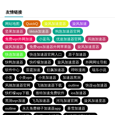
友情链接
网站地图
QuickQ
旋风加速度器
旋风加速
坚果加速器
tiktok加速器
狗急加速器官网
免费vqn外网加速
小蓝鸟
优途加速器官网
风驰加速器
旋风加速器
免费vps加速器外网苹果版
旋风加速度器
快连加速器
快连加速器官网入口
原子加速器
快鸭加速器
快柠檬加速器
旋风加速度器
外网网址导航
软件中心
雷霆加速
狂飙加速器
哔咔漫画
瑞乐小说
小美
小美vpn
小美加速器
加速器黑洞
风驰加速器官网
飞驰加速器下载
outline
快连vp加速器
快柠檬app下载
推特加速免费软件
ios加速器
黑洞vqn加速
飞鸟加速器
河马加速官网
旋风加速度器
outline
永久免费梯子加速器app
暴雪加速器