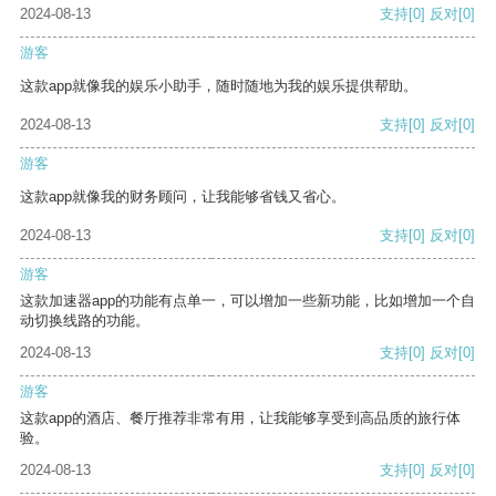
2024-08-13
支持
[0]
反对
[0]
游客
这款app就像我的娱乐小助手，随时随地为我的娱乐提供帮助。
2024-08-13
支持
[0]
反对
[0]
游客
这款app就像我的财务顾问，让我能够省钱又省心。
2024-08-13
支持
[0]
反对
[0]
游客
这款加速器app的功能有点单一，可以增加一些新功能，比如增加一个自
动切换线路的功能。
2024-08-13
支持
[0]
反对
[0]
游客
这款app的酒店、餐厅推荐非常有用，让我能够享受到高品质的旅行体
验。
2024-08-13
支持
[0]
反对
[0]