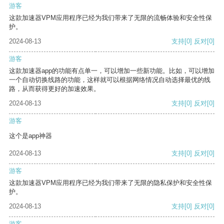
游客
这款加速器VPM应用程序已经为我们带来了无限的流畅体验和安全性保
护。
2024-08-13
支持
[0]
反对
[0]
游客
这款加速器app的功能有点单一，可以增加一些新功能。比如，可以增加
一个自动切换线路的功能，这样就可以根据网络情况自动选择最优的线
路，从而获得更好的加速效果。
2024-08-13
支持
[0]
反对
[0]
游客
这个是app神器
2024-08-13
支持
[0]
反对
[0]
游客
这款加速器VPM应用程序已经为我们带来了无限的隐私保护和安全性保
护。
2024-08-13
支持
[0]
反对
[0]
游客