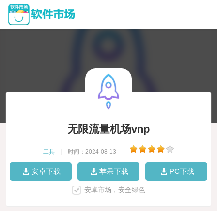
无限流量机场vnp
工具
|
时间：2024-08-13
|
安卓下载
苹果下载
PC下载
安卓市场，安全绿色