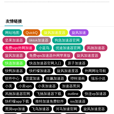
友情链接
网站地图
QuickQ
旋风加速度器
旋风加速
坚果加速器
tiktok加速器
狗急加速器官网
免费vqn外网加速
小蓝鸟
优途加速器官网
风驰加速器
旋风加速器
免费vps加速器外网苹果版
旋风加速度器
快连加速器
快连加速器官网入口
原子加速器
快鸭加速器
快柠檬加速器
旋风加速度器
外网网址导航
软件中心
雷霆加速
狂飙加速器
哔咔漫画
瑞乐小说
小美
小美vpn
小美加速器
加速器黑洞
风驰加速器官网
飞驰加速器下载
outline
快连vp加速器
快柠檬app下载
推特加速免费软件
ios加速器
黑洞vqn加速
飞鸟加速器
河马加速官网
旋风加速度器