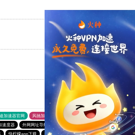
支持
[0]
反对
[0]
支持
[0]
反对
[0]
支持
[0]
反对
[0]
途加速器官网
风驰加速器
旋风加速器
加速度器
外网网址导航
软件中心
雷霆加速
狂飙加速器
器
快柠檬app下载
推特加速免费软件
ios加速器