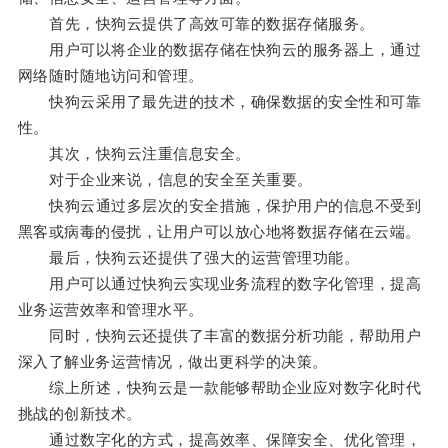
首先，快狗云提供了高效可靠的数据存储服务。
用户可以将企业的数据存储在快狗云的服务器上，通过
网络随时随地访问和管理。
快狗云采用了最先进的技术，确保数据的安全性和可靠
性。
其次，快狗云注重信息安全。
对于企业来说，信息的安全至关重要。
快狗云通过多层次的安全措施，保护用户的信息不受到
黑客或病毒的侵扰，让用户可以放心地将数据存储在云端。
最后，快狗云还提供了强大的运营管理功能。
用户可以通过快狗云实现业务流程的数字化管理，提高
业务运营效率和管理水平。
同时，快狗云还提供了丰富的数据分析功能，帮助用户
深入了解业务运营情况，做出更科学的决策。
综上所述，快狗云是一款能够帮助企业应对数字化时代
挑战的创新技术。
通过数字化的方式，提高效率、保障安全、优化管理，