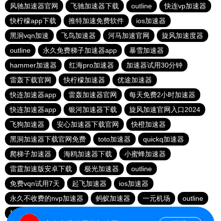
风驰加速器官网
飞驰加速器下载
outline
快连vp加速器
快柠檬app下载
推特加速免费软件
ios加速器
黑洞vqn加速
飞鸟加速器
河马加速官网
旋风加速度器
outline
永久免费梯子加速器app
暴雪加速器
hammer加速器
红海pro加速器
加速器试用30分钟
雷轰下载官网
快柠檬加速器
优途加速器
快连加速器app
雷轰加速器官网
每天免费2小时加速器
快连加速器app
银河加速器下载
旋风加速官网入口2024
飞狗加速器
安心加速器下载官网
快橙加速器
黑洞加速器下载官网免费
toto加速器
quickq加速器
爬梯子加速器
海鸥加速器下载
小蜜蜂加速器
雷霆加速版安卓下载
极光加速器
outline
免费vqn试用7天
起飞加速器
ios加速器
永久不收费的nvp加速器
蚂蚁加速器
一元机场
outline
旋风加速度器
自由鲸