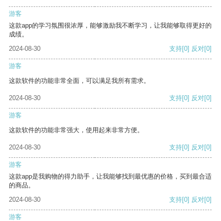
游客
这款app的学习氛围很浓厚，能够激励我不断学习，让我能够取得更好的
成绩。
2024-08-30
支持
[0]
反对
[0]
游客
这款软件的功能非常全面，可以满足我所有需求。
2024-08-30
支持
[0]
反对
[0]
游客
这款软件的功能非常强大，使用起来非常方便。
2024-08-30
支持
[0]
反对
[0]
游客
这款app是我购物的得力助手，让我能够找到最优惠的价格，买到最合适
的商品。
2024-08-30
支持
[0]
反对
[0]
游客