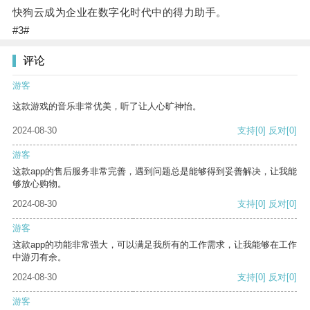
快狗云成为企业在数字化时代中的得力助手。
#3#
评论
游客
这款游戏的音乐非常优美，听了让人心旷神怡。
2024-08-30
支持
[0]
反对
[0]
游客
这款app的售后服务非常完善，遇到问题总是能够得到妥善解决，让我能
够放心购物。
2024-08-30
支持
[0]
反对
[0]
游客
这款app的功能非常强大，可以满足我所有的工作需求，让我能够在工作
中游刃有余。
2024-08-30
支持
[0]
反对
[0]
游客