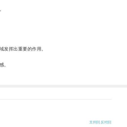
。
域发挥出重要的作用。
感。
支持
[0]
反对
[0]