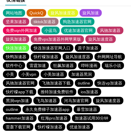
网站地图
QuickQ
旋风加速度器
旋风加速
坚果加速器
tiktok加速器
狗急加速器官网
免费vqn外网加速
小蓝鸟
优途加速器官网
风驰加速器
旋风加速器
免费vps加速器外网苹果版
旋风加速度器
快连加速器
快连加速器官网入口
原子加速器
快鸭加速器
快柠檬加速器
旋风加速度器
外网网址导航
软件中心
雷霆加速
狂飙加速器
哔咔漫画
瑞乐小说
小美
小美vpn
小美加速器
加速器黑洞
风驰加速器官网
飞驰加速器下载
outline
快连vp加速器
快柠檬app下载
推特加速免费软件
ios加速器
黑洞vqn加速
飞鸟加速器
河马加速官网
旋风加速度器
outline
永久免费梯子加速器app
暴雪加速器
hammer加速器
红海pro加速器
加速器试用30分钟
雷轰下载官网
快柠檬加速器
优途加速器