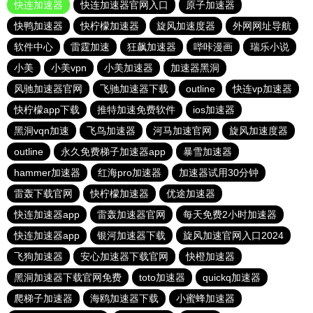
快连加速器
快连加速器官网入口
原子加速器
快鸭加速器
快柠檬加速器
旋风加速度器
外网网址导航
软件中心
雷霆加速
狂飙加速器
哔咔漫画
瑞乐小说
小美
小美vpn
小美加速器
加速器黑洞
风驰加速器官网
飞驰加速器下载
outline
快连vp加速器
快柠檬app下载
推特加速免费软件
ios加速器
黑洞vqn加速
飞鸟加速器
河马加速官网
旋风加速度器
outline
永久免费梯子加速器app
暴雪加速器
hammer加速器
红海pro加速器
加速器试用30分钟
雷轰下载官网
快柠檬加速器
优途加速器
快连加速器app
雷轰加速器官网
每天免费2小时加速器
快连加速器app
银河加速器下载
旋风加速官网入口2024
飞狗加速器
安心加速器下载官网
快橙加速器
黑洞加速器下载官网免费
toto加速器
quickq加速器
爬梯子加速器
海鸥加速器下载
小蜜蜂加速器