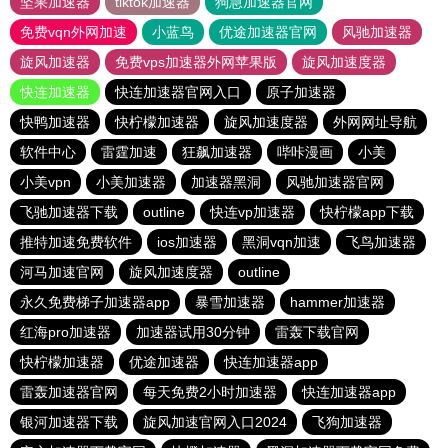
坚果加速器
tiktok加速器
狗急加速器官网
免费vqn外网加速
小蓝鸟
优途加速器官网
风驰加速器
旋风加速器
免费vps加速器外网苹果版
旋风加速度器
快连加速器
快连加速器官网入口
原子加速器
快鸭加速器
快柠檬加速器
旋风加速度器
外网网址导航
软件中心
雷霆加速
狂飙加速器
哔咔漫画
小美
小美vpn
小美加速器
加速器黑洞
风驰加速器官网
飞驰加速器下载
outline
快连vp加速器
快柠檬app下载
推特加速免费软件
ios加速器
黑洞vqn加速
飞鸟加速器
河马加速官网
旋风加速度器
outline
永久免费梯子加速器app
暴雪加速器
hammer加速器
红海pro加速器
加速器试用30分钟
雷轰下载官网
快柠檬加速器
优途加速器
快连加速器app
雷轰加速器官网
每天免费2小时加速器
快连加速器app
银河加速器下载
旋风加速官网入口2024
飞狗加速器