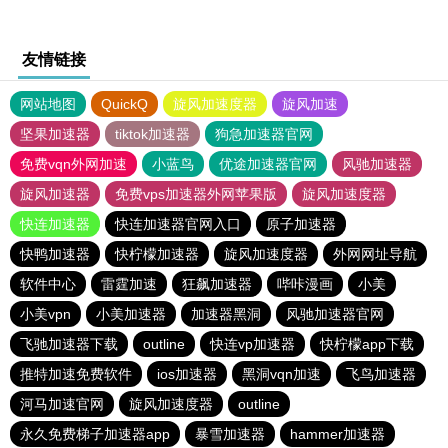
友情链接
网站地图
QuickQ
旋风加速度器
旋风加速
坚果加速器
tiktok加速器
狗急加速器官网
免费vqn外网加速
小蓝鸟
优途加速器官网
风驰加速器
旋风加速器
免费vps加速器外网苹果版
旋风加速度器
快连加速器
快连加速器官网入口
原子加速器
快鸭加速器
快柠檬加速器
旋风加速度器
外网网址导航
软件中心
雷霆加速
狂飙加速器
哔咔漫画
小美
小美vpn
小美加速器
加速器黑洞
风驰加速器官网
飞驰加速器下载
outline
快连vp加速器
快柠檬app下载
推特加速免费软件
ios加速器
黑洞vqn加速
飞鸟加速器
河马加速官网
旋风加速度器
outline
永久免费梯子加速器app
暴雪加速器
hammer加速器