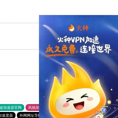
支持
[0]
反对
[0]
支持
[0]
反对
[0]
支持
[0]
反对
[0]
途加速器官网
风驰加速器
旋风加速器
加速度器
外网网址导航
软件中心
雷霆加速
狂飙加速器