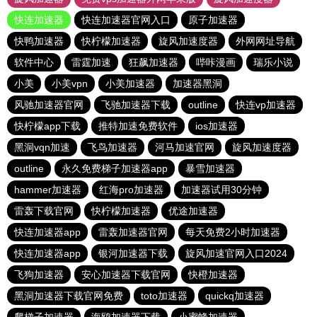
快连加速器
快连加速器官网入口
原子加速器
快鸭加速器
快柠檬加速器
旋风加速度器
外网网址导航
软件中心
雷霆加速
狂飙加速器
哔咔漫画
瑞乐小说
小美
小美vpn
小美加速器
加速器黑洞
风驰加速器官网
飞驰加速器下载
outline
快连vp加速器
快柠檬app下载
推特加速免费软件
ios加速器
黑洞vqn加速
飞鸟加速器
河马加速官网
旋风加速度器
outline
永久免费梯子加速器app
暴雪加速器
hammer加速器
红海pro加速器
加速器试用30分钟
雷轰下载官网
快柠檬加速器
优途加速器
快连加速器app
雷轰加速器官网
每天免费2小时加速器
快连加速器app
银河加速器下载
旋风加速官网入口2024
飞狗加速器
安心加速器下载官网
快橙加速器
黑洞加速器下载官网免费
toto加速器
quickq加速器