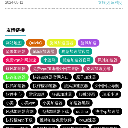
2024-08-11
支持
[0]
反对
[0]
友情链接
网站地图
QuickQ
旋风加速度器
旋风加速
坚果加速器
tiktok加速器
狗急加速器官网
免费vqn外网加速
小蓝鸟
优途加速器官网
风驰加速器
旋风加速器
免费vps加速器外网苹果版
旋风加速度器
快连加速器
快连加速器官网入口
原子加速器
快鸭加速器
快柠檬加速器
旋风加速度器
外网网址导航
软件中心
雷霆加速
狂飙加速器
哔咔漫画
瑞乐小说
小美
小美vpn
小美加速器
加速器黑洞
风驰加速器官网
飞驰加速器下载
outline
快连vp加速器
快柠檬app下载
推特加速免费软件
ios加速器